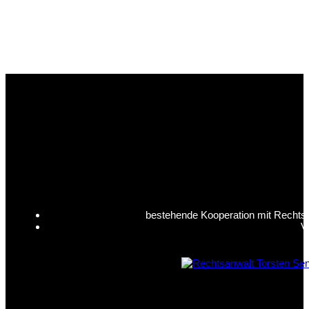
bestehende Kooperation mit Rechtsan
V