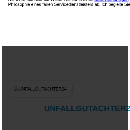
Philosophie eines fairen Servicedienstleisters ab. Ich begleite Si
UNFALLGUTACHTER2
Als Unfallgutachter lege ich großen Wert auf einen reibungslosen
mich, da d